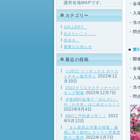
護所在地MAPです。
・会
・入
カテゴリー
・当
GALLERY。
・問合
伝えたいこと…。
街歩き。
重要なお知らせ
■
第
・開催
最近の投稿
・会
☆2022 リゾネックス ロース
2022年12
トチキン販売中☆
・入
月10日
・当
2022クリスマスディナーバイ
2022年12月7日
キング開催
・問合
夕食BBQ会場で「ぜんざい」
や「かき氷」はじめました！！
2022年8月4日
2022
BBQご予約承り中！！
年5月12日
「まん延防止等重点措置」適
用に伴う館内レストラン営業変
2022年1月7日
更のご案内