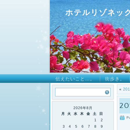
ホテルリゾネッ
伝えたいこと…。
街歩き。
«
20
2
2026年8月
月
火
水
木
金
土
日
P
1
2
3
4
5
6
7
8
9