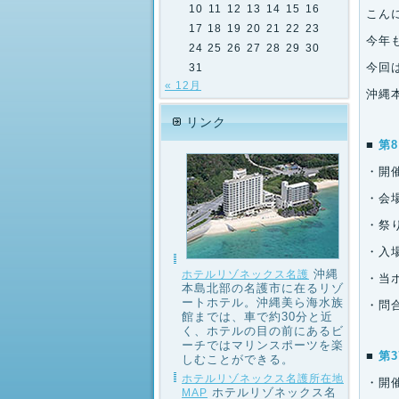
10
11
12
13
14
15
16
こん
17
18
19
20
21
22
23
今年
24
25
26
27
28
29
30
今回
31
« 12月
沖縄
リンク
■
第
・開催
・会
・祭り
・入場
沖縄
ホテルリゾネックス名護
・当
本島北部の名護市に在るリゾ
ートホテル。沖縄美ら海水族
・問合
館までは、車で約30分と近
く、ホテルの目の前にあるビ
ーチではマリンスポーツを楽
■
第
しむことができる。
ホテルリゾネックス名護所在地
・開催
ホテルリゾネックス名
MAP