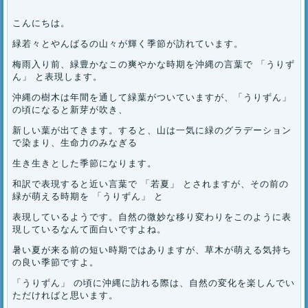
こんにちは。
緑若々とやんばるの山々が輝く季節が訪れています。
梅雨入り前、緑豊かなこの爽やかな時期を沖縄の言葉で 「うりず
ん」 と表現します。
沖縄の樹木は年間を通して緑葉がついていますが、「うりずん」
の頃になると新芽が吹き、
新しい葉が出てきます。すると、山は一気に緑のグラデーション
で染まり、生命力のみなぎる
生き生きとした季節になります。
和訳で表現すると近い言葉で 「若夏」 とされますが、その前の
緑が萌える時期を 「うりずん」 と
表現しているようです。自然の微妙な移り変わりをこのように表
現しているなんて面白いですよね。
暑い夏が来る前の短い時期ではありますが、草木が萌える気持ち
の良い季節ですよ。
「うりずん」 の頃に沖縄に訪れる際は、自然の変化を楽しんでい
ただければと思います。