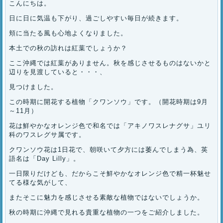
こんにちは。
日に日に気温も下がり、過ごしやすい毎日が続きます。
頬に当たる風も心地よくなりました。
本土での秋の訪れは紅葉でしょうか？
ここ沖縄では紅葉がありません。秋を感じさせるものはないかと
辺りを見渡していると・・・、
見つけました。
この時期に開花する植物「クワンソウ」です。（開花時期は9月
～11月）
花は鮮やかなオレンジ色で和名では「アキノワスレナグサ」ユリ
科のワスレグサ属です。
クワンソウ花は1日花で、朝咲いて夕方には萎んでしまう為、英
語名は「Day Lilly」。
一日限りだけども、だからこそ鮮やかなオレンジ色で精一杯魅せ
てる様な気がして、
またそこに魅力を感じさせる素敵な植物ではないでしょうか。
秋の時期に沖縄で見れる貴重な植物の一つをご紹介しました。