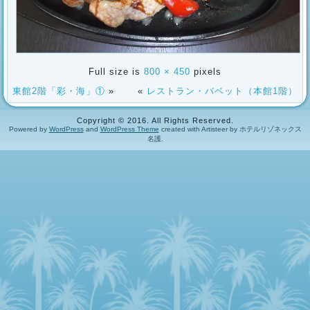
Full size is
800 × 450
pixels
東館2階「彩・海」①
»
«
レストラン・バベット（本館1階）
Copyright © 2016. All Rights Reserved.
Powered by
WordPress
and
WordPress Theme
created with Artisteer by ホテルリゾネックス
名護.