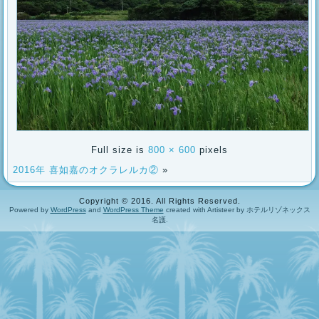
Full size is
800 × 600
pixels
2016年 喜如嘉のオクラレルカ②
»
Copyright © 2016. All Rights Reserved.
Powered by
WordPress
and
WordPress Theme
created with Artisteer by ホテルリゾネックス
名護.