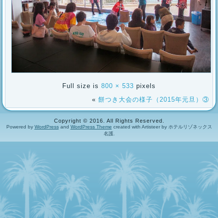
Full size is
800 × 533
pixels
«
餅つき大会の様子（2015年元旦）③
Copyright © 2016. All Rights Reserved.
Powered by
WordPress
and
WordPress Theme
created with Artisteer by ホテルリゾネックス
名護.