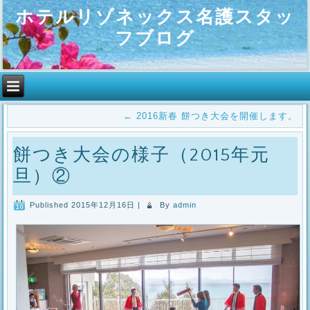
ホテルリゾネックス名護スタッ
フブログ
←
2016新春 餅つき大会を開催します。
餅つき大会の様子（2015年元
旦）②
Published
2015年12月16日
|
By
admin