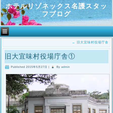
ホテルリゾネックス名護スタッ
フブログ
←
旧大宜味村役場庁舎
旧大宜味村役場庁舎①
Published
2015年5月27日
|
By
admin