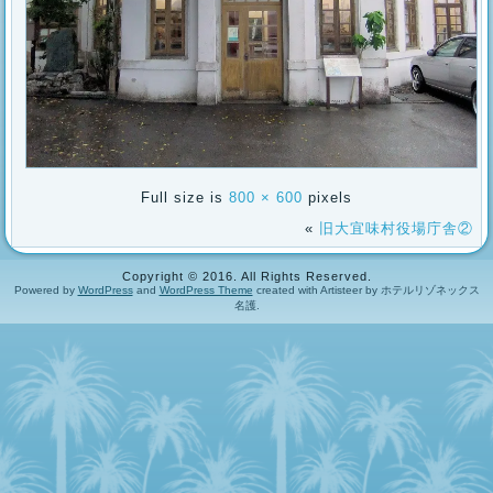
Full size is
800 × 600
pixels
«
旧大宜味村役場庁舎②
Copyright © 2016. All Rights Reserved.
Powered by
WordPress
and
WordPress Theme
created with Artisteer by ホテルリゾネックス
名護.