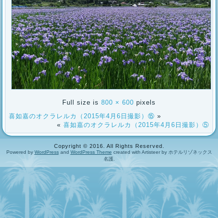
Full size is
800 × 600
pixels
喜如嘉のオクラレルカ（2015年4月6日撮影）⑮
»
«
喜如嘉のオクラレルカ（2015年4月6日撮影）⑤
Copyright © 2016. All Rights Reserved.
Powered by
WordPress
and
WordPress Theme
created with Artisteer by ホテルリゾネックス
名護.