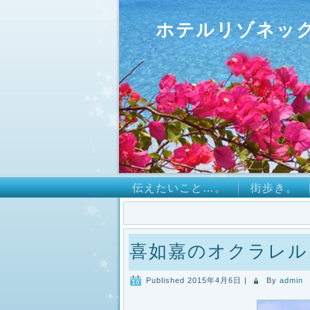
ホテルリゾネッ
伝えたいこと…。
街歩き。
喜如嘉のオクラレルカ
Published
2015年4月6日
|
By
admin