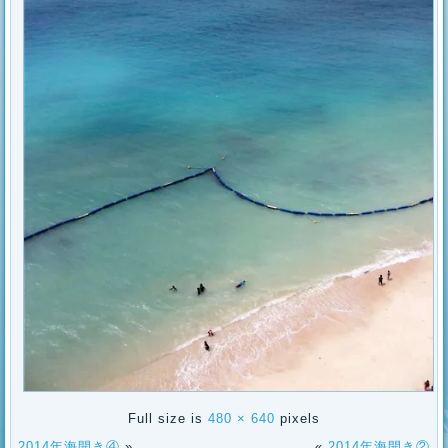
Full size is
480 × 640
pixels
2014年海開き④
»
«
2014年海開き②