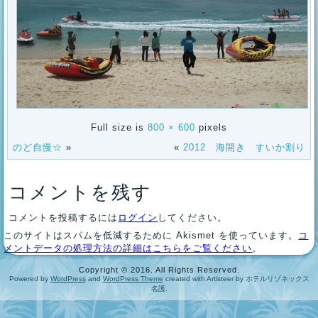
Full size is
800 × 600
pixels
のど自慢☆
»
«
2012 海開き すいか割り
コメントを残す
コメントを投稿するには
ログイン
してください。
このサイトはスパムを低減するために Akismet を使っています。
コ
メントデータの処理方法の詳細はこちらをご覧ください
。
Copyright © 2016. All Rights Reserved.
Powered by
WordPress
and
WordPress Theme
created with Artisteer by ホテルリゾネックス
名護.