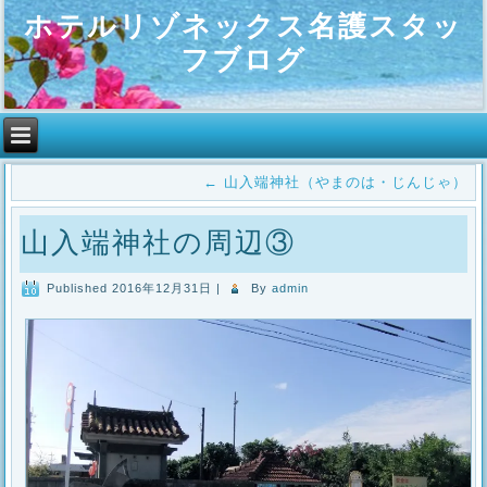
ホテルリゾネックス名護スタッ
フブログ
←
山入端神社（やまのは・じんじゃ）
山入端神社の周辺③
Published
2016年12月31日
|
By
admin