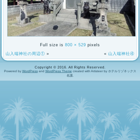
Full size is
800 × 529
pixels
山入端神社の周辺①
»
«
山入端神社④
Copyright © 2016. All Rights Reserved.
Powered by
WordPress
and
WordPress Theme
created with Artisteer by ホテルリゾネックス
名護.