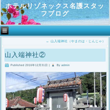
ホテルリゾネックス名護スタッ
フブログ
←
山入端神社（やまのは・じんじゃ）
山入端神社②
Published
2016年12月31日
|
By
admin