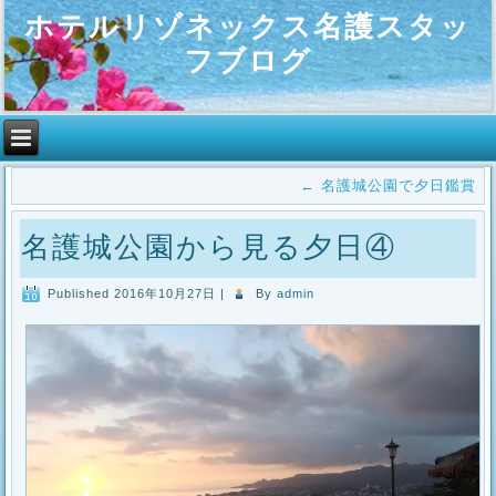
ホテルリゾネックス名護スタッ
フブログ
←
名護城公園で夕日鑑賞
名護城公園から見る夕日④
Published
2016年10月27日
|
By
admin